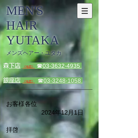
MEN'S
HAIR
YUTAKA
メンズヘアー・ユタカ
​
森下店
☎
03-3632-4935
《地図》
​
銀座店
☎
03-3248-1058
《地図》
お客様各位
2024年12月1日
拝啓