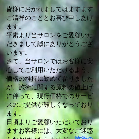
皆様におかれましてはますます
ご清祥のこととお喜び申しあげ
ます。
平素より当サロンをご愛顧いた
だきまして誠にありがとうござ
います。
さて、当サロンではお客様に安
心してご利用いただけるよう、
価格の維持に勤めて参りました
が、施術に関する原料の値上げ
に伴って、現行価格でのサービ
スのご提供が難しくなっており
ます。
日頃よりご愛顧いただいており
ますお客様には、大変なご迷惑