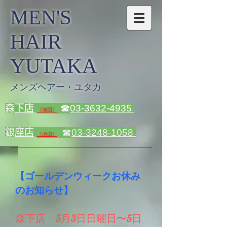
MEN'S
HAIR
YUTAKA
メンズヘアー・ユタカ
​
森下店
☎
03-3632-4935
《地図》
​
銀座店
☎
03-3248-1058
《地図》
​【ゴールデンウィークお休み
のお知らせ】
森下店 5月3日日曜日〜5日