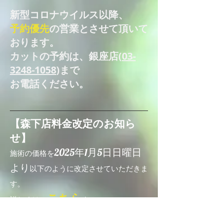
新型コロナウイルス以降、
予約優先
の営業とさせて頂いて
おります。
カットの予約は、銀座店(
03-
3248-1058
)まで
お電話ください。
​【森下店料金改定のお知ら
せ】
2025年1月5日日曜日
施術の価格を
より
以下のように改定させていただきま
す。
こちら
​詳しくは、
を。