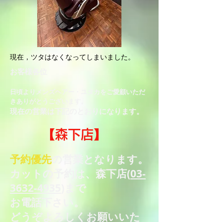
​現在，ツタはなくなってしまいました。
お客様各位​
日頃よりメンズヘアー・ユタカをご愛顧いただ
きありがとうございます。
現在の営業は下記のとおりになります。
【森下店】
予約優先
の営業となります。
カットの予約は、森下店(
03-
3632-4935
)まで
お電話下さい。
​どうぞよろしくお願いいた